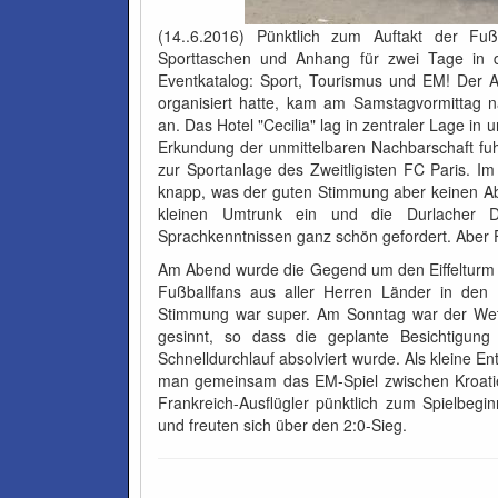
(14..6.2016) Pünktlich zum Auftakt der F
Sporttaschen und Anhang für zwei Tage in di
Eventkatalog: Sport, Tourismus und EM! Der A
organisiert hatte, kam am Samstagvormittag 
an. Das Hotel "Cecilia" lag in zentraler Lage i
Erkundung der unmittelbaren Nachbarschaft f
zur Sportanlage des Zweitligisten FC Paris. Im
knapp, was der guten Stimmung aber keinen Ab
kleinen Umtrunk ein und die Durlacher De
Sprachkenntnissen ganz schön gefordert. Aber F
Am Abend wurde die Gegend um den Eiffelturm
Fußballfans aus aller Herren Länder in den 
Stimmung war super. Am Sonntag war der Wett
gesinnt, so dass die geplante Besichtigun
Schnelldurchlauf absolviert wurde. Als kleine En
man gemeinsam das EM-Spiel zwischen Kroati
Frankreich-Ausflügler pünktlich zum Spielbeg
und freuten sich über den 2:0-Sieg.