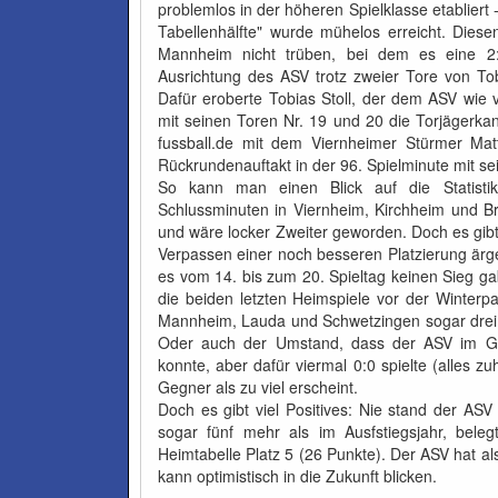
problemlos in der höheren Spielklasse etabliert
Tabellenhälfte" wurde mühelos erreicht. Diese
Mannheim nicht trüben, bei dem es eine 2:6
Ausrichtung des ASV trotz zweier Tore von Tobi
Dafür eroberte Tobias Stoll, der dem ASV wie v
mit seinen Toren Nr. 19 und 20 die Torjägerkano
fussball.de mit dem Viernheimer Stürmer Ma
Rückrundenauftakt in der 96. Spielminute mit s
So kann man einen Blick auf die Statisti
Schlussminuten in Viernheim, Kirchheim und Br
und wäre locker Zweiter geworden. Doch es gib
Verpassen einer noch besseren Platzierung ärg
es vom 14. bis zum 20. Spieltag keinen Sieg gab
die beiden letzten Heimspiele vor der Winter
Mannheim, Lauda und Schwetzingen sogar drei, w
Oder auch der Umstand, dass der ASV im Geg
konnte, aber dafür viermal 0:0 spielte (alles z
Gegner als zu viel erscheint.
Doch es gibt viel Positives: Nie stand der ASV 
sogar fünf mehr als im Ausfstiegsjahr, bele
Heimtabelle Platz 5 (26 Punkte). Der ASV hat al
kann optimistisch in die Zukunft blicken.