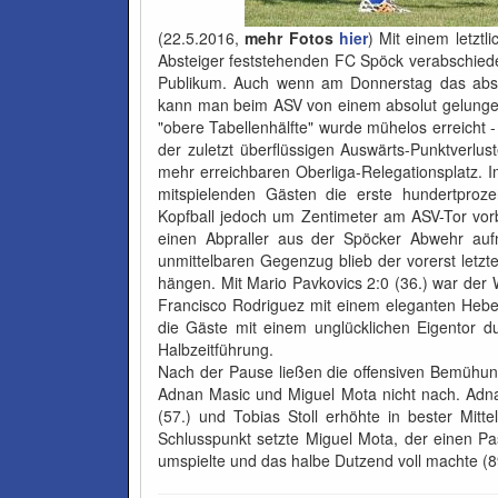
(22.5.2016,
mehr Fotos
hier
) Mit einem letztl
Absteiger feststehenden FC Spöck verabschied
Publikum. Auch wenn am Donnerstag das absc
kann man beim ASV von einem absolut gelunge
"obere Tabellenhälfte" wurde mühelos erreicht 
der zuletzt überflüssigen Auswärts-Punktverlust
mehr erreichbaren Oberliga-Relegationsplatz. 
mitspielenden Gästen die erste hundertproze
Kopfball jedoch um Zentimeter am ASV-Tor vorbe
einen Abpraller aus der Spöcker Abwehr auf
unmittelbaren Gegenzug blieb der vorerst letz
hängen. Mit Mario Pavkovics 2:0 (36.) war der
Francisco Rodriguez mit einem eleganten Heber
die Gäste mit einem unglücklichen Eigentor d
Halbzeitführung.
Nach der Pause ließen die offensiven Bemühun
Adnan Masic und Miguel Mota nicht nach. Adna
(57.) und Tobias Stoll erhöhte in bester Mitt
Schlusspunkt setzte Miguel Mota, der einen P
umspielte und das halbe Dutzend voll machte (8