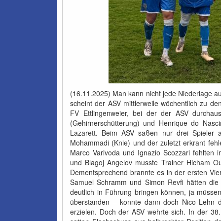
(16.11.2025) Man kann nicht jede Niederlage auf
scheint der ASV mittlerweile wöchentlich zu de
FV Ettlingenweier, bei der der ASV durchaus 
(Gehirnerschütterung) und Henrique do Nasci
Lazarett. Beim ASV saßen nur drei Spieler a
Mohammadi (Knie) und der zuletzt erkrant fehl
Marco Varivoda und Ignazio Scozzari fehlten
und Blagoj Angelov musste Trainer Hicham Oua
Dementsprechend brannte es in der ersten Viert
Samuel Schramm und Simon Revfi hätten die G
deutlich in Führung bringen können, ja müss
überstanden – konnte dann doch Nico Lehn d
erzielen. Doch der ASV wehrte sich. In der 3