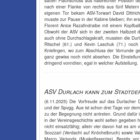
satten Flachschuss aus halbrechter Position de
nach einer Flanke von rechts aus fünf Meter
eigenen Tor bekam ASV-Torwart David Dittric
musste zur Pause in der Kabine bleiben; ihn er
Florent Anice Razafindraibe mit einem Kopfball
Obwohl der ASV sich in der zweiten Halbzeit de
auch ohne Durchschlagskraft, mussten die Dur
Ritschel (61.) und Kevin Laschuk (71.) no
Knielingen, wo zum Abschluss der Vorrunde ge
ganz gewiss noch nicht absehen. Die Einstellun
dringend vonnöten, egal in welcher Aufstellung.
ASV Durlach kann zum Stadtder
(6.11.2025) Die Vorfreude auf das Durlacher
und der Spvgg. Aue ist schon drei Tage vor dem
zu der Begegnung nicht antreten. Grund dafür i
in der Vereinsgeschichte wohl selten gegeben h
nicht einsatzfähig; allein vier davon hat es am
Scozzari (Verdacht auf Knöchelbruch) sowie Val
Marco Varivoda (Muskelfaserriss). Bereits vo