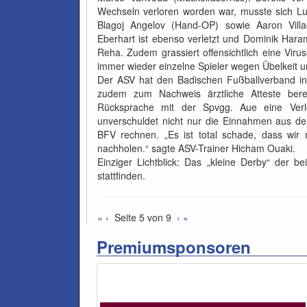
Wechseln verloren worden war, musste sich Lu
Blagoj Angelov (Hand-OP) sowie Aaron Vill
Eberhart ist ebenso verletzt und Dominik Hara
Reha. Zudem grassiert offensichtlich eine Viru
immer wieder einzelne Spieler wegen Übelkeit 
Der ASV hat den Badischen Fußballverband in
zudem zum Nachweis ärztliche Atteste bere
Rücksprache mit der Spvgg. Aue eine Verl
unverschuldet nicht nur die Einnahmen aus d
BFV rechnen. „Es ist total schade, dass wir 
nachholen.“ sagte ASV-Trainer Hicham Ouaki.
Einziger Lichtblick: Das „kleine Derby“ der
stattfinden.
«
‹
Seite 5 von 9
›
»
Premiumsponsoren