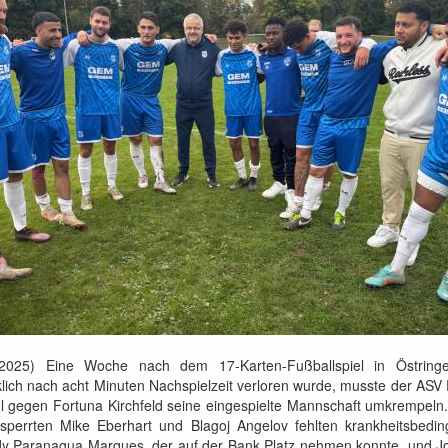
-->
.2025) Eine Woche nach dem 17-Karten-Fußballspiel in Östring
lich nach acht Minuten Nachspielzeit verloren wurde, musste der ASV
el gegen Fortuna Kirchfeld seine eingespielte Mannschaft umkrempeln
sperrten Mike Eberhart und Blagoj Angelov fehlten krankheitsbedin
y Paranagua Marques, der auf der Bank Platz nehmen konnte, und J