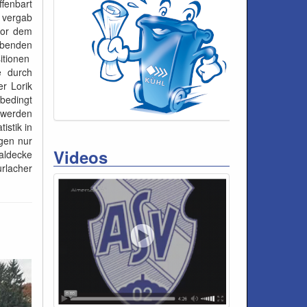
ffenbart
 vergab
vor dem
ebenden
itionen
e durch
r Lorik
sbedingt
 werden
istik in
ngen nur
Videos
aldecke
rlacher