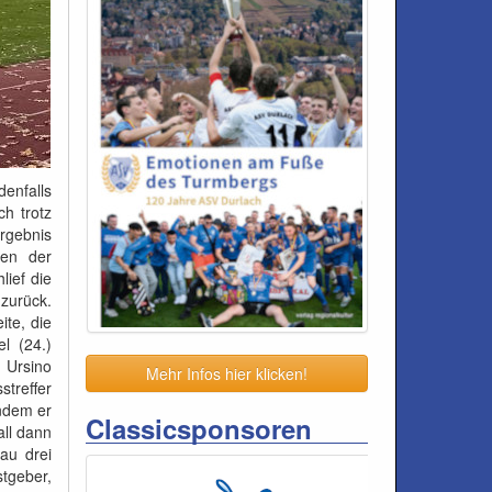
denfalls
ch trotz
rgebnis
gen der
lief die
 zurück.
ite, die
l (24.)
 Ursino
Mehr Infos hier klicken!
streffer
ndem er
Classicsponsoren
ll dann
au drei
tgeber,