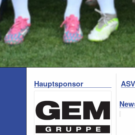
Hauptsponsor
ASV
News