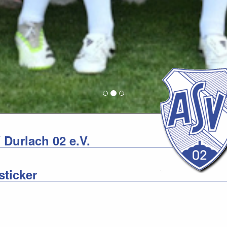
 Durlach 02 e.V.
ticker