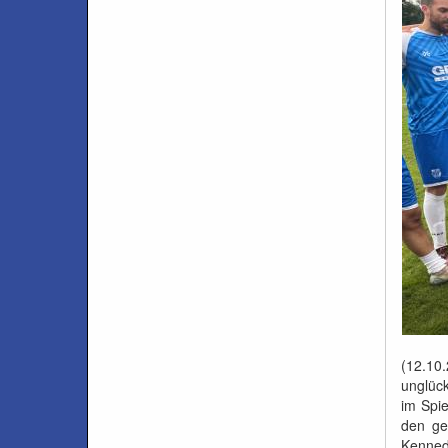
(12.10
unglück
im Spi
den ge
Kenned