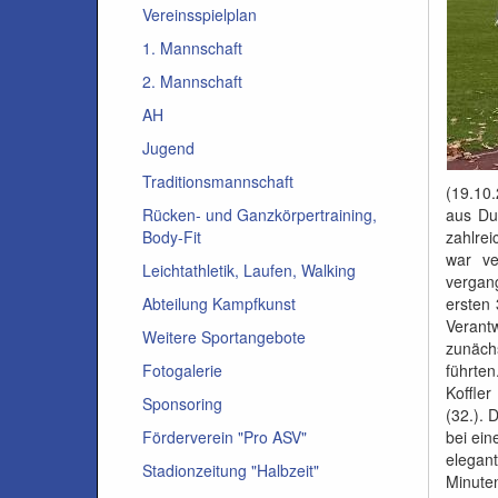
Vereinsspielplan
1. Mannschaft
2. Mannschaft
AH
Jugend
Traditionsmannschaft
(19.10.
aus Dur
Rücken- und Ganzkörpertraining,
zahlre
Body-Fit
war ve
Leichtathletik, Laufen, Walking
vergang
ersten 
Abteilung Kampfkunst
Verantw
Weitere Sportangebote
zunäch
führte
Fotogalerie
Koffler
Sponsoring
(32.).
bei ei
Förderverein "Pro ASV"
elegan
Stadionzeitung "Halbzeit"
Minute