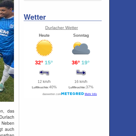
Wetter
Durlacher Wetter
en, das
 Durlach
. Neben
gt auch
onathan