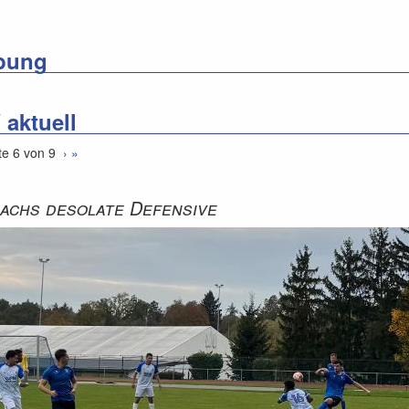
bung
 aktuell
te 6 von 9
›
»
achs desolate Defensive