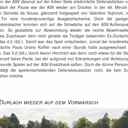
 der ASV diesmal auf der linken Seite erbärmliche Defensivlücken o
 Nach der Pause war der ASV wieder am Drücker. In der 48. Minute
o Semedo da Sousa, glänzend freigespielt von Valentino Vujinovic, 
 Tor eine hundertprozentige Ausgleichschance. Doch die gastg
steinbacher konnten sich auf die Schwäche auf den ASV-Außenpos
sen. So gestattete zur Abwechslung wieder die rechte Abwehrseit
htes Zuschauen dem nicht gerade als Torjäger bekannten Ex-Durlache
as 4:2 (62.). Damit war das Spiel entschieden, zumal der krankheit
ächte Paulo Ursino Koffler nach einer Stunde hatte ausgewechselt
 Das 5:2 (66.) durch Aaron Horntrich war dann noch etwas für die Stat
erzeit fairen Partie, bei der aufgrund von Erkrankungen und Verletzu
esunde Spieler auf der ASV-Ersatzbank saßen. Doch die dünne Person
uldigt die spielentscheidenden Defensivaussetzer nicht, die kein Du
ehen möchte.
Durlach wieder auf dem Vormarsch