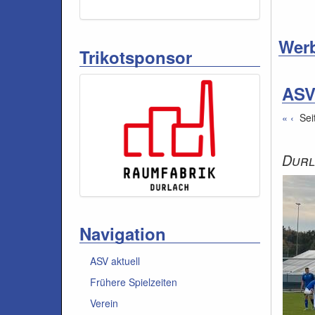
Wer
Trikotsponsor
ASV
«
‹
Sei
Durl
Navigation
ASV aktuell
Frühere Spielzeiten
Verein