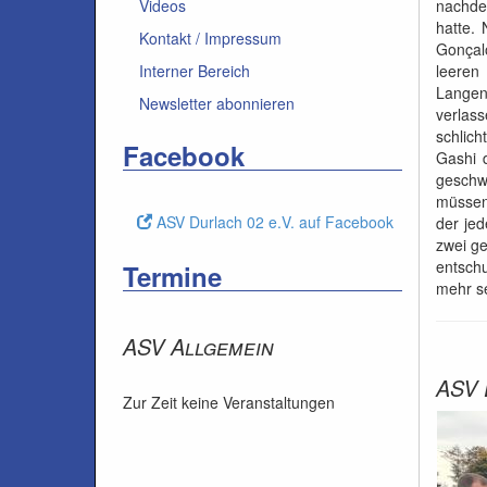
nachdem
Videos
hatte.
Kontakt / Impressum
Gonçal
leeren
Interner Bereich
Langen
Newsletter abonnieren
verlas
schlic
Facebook
Gashi d
geschw
müssen.
ASV Durlach 02 e.V. auf Facebook
der jed
zwei g
entsch
Termine
mehr s
ASV Allgemein
ASV 
Zur Zeit keine Veranstaltungen