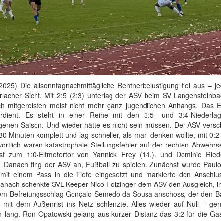
2025) Die allsonntagnachmittägliche Rentnerbelustigung fiel aus – je
lacher Sicht. Mit 2:5 (2:3) unterlag der ASV beim SV Langensteinba
ich mitgereisten meist nicht mehr ganz jugendlichen Anhangs. Das E
rdient. Es steht in einer Reihe mit den 3:5- und 3:4-Niederla
enen Saison. Und wieder hätte es nicht sein müssen. Der ASV versch
30 Minuten komplett und lag schneller, als man denken wollte, mit 0:2
ortlich waren katastrophale Stellungsfehler auf der rechten Abwehrse
st zum 1:0-Elfmetertor von Yannick Frey (14.). und Dominic Riede
n. Danach fing der ASV an, Fußball zu spielen. Zunächst wurde Paulo
 mit einem Pass in die Tiefe eingesetzt und markierte den Anschlus
 Danach schenkte SVL-Keeper Nico Holzinger dem ASV den Ausgleich, i
nem Befreiungsschlag Gonçalo Semedo da Sousa anschoss, der den Ba
t mit dem Außenrist ins Netz schlenzte. Alles wieder auf Null – gen
n lang. Ron Opatowski gelang aus kurzer Distanz das 3:2 für die Gas